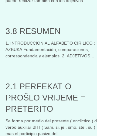
puede realizar también con los adjetivos...
3.8 RESUMEN
1. INTRODUCCIÓN AL ALFABETO CIRILICO :
AZBUKA Fundamentación, comparaciones,
correspondencia y ejemplos. 2. ADJETIVOS
POSESIVOS : OV / EV...
2.1 PERFEKAT O
PROŠLO VRIJEME =
PRETERITO
Se forma por medio del presente ( enclictico ) del
verbo auxiliar BITI ( Sam, si, je , smo, ste , su )
mas el participio pasivo del...