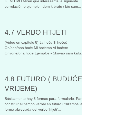
GENITIVO Miren que interesante la siguiente
correlación o ejemplo: Idem k bratu / bio sam...
4.7 VERBO HTJETI
(Video en capítulo 8) Ja hoću Ti hoćeš
On/ona/ono hoće Mi hoćemo Vi hoćete
Oni/one/ona hoće Ejemplos - Skuvao sam kafu.
Hočeš li? - Hoću,...
4.8 FUTURO ( BUDUĆE
VRIJEME)
Básicamente hay 3 formas para formularlo. Para
construir el tiempo verbal en futuro utilizamos la
forma abreviada del verbo ‘htjeti’...