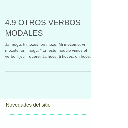
4.9 OTROS VERBOS
MODALES
Ja mogu; ti možeš; on može; Mi možemo; vi
možete; oni mogu. * En este módulo vimos el
verbo Hjeti = querer Ja hoću, ti hoćes, on hoće,
mi...
Novedades del sitio