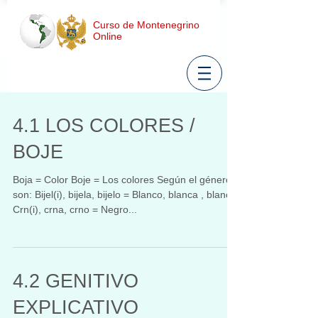
Curso de Montenegrino
Online
4.1 LOS COLORES /
BOJE
​Boja = Color Boje = Los colores Según el género
son: Bijel(i), bijela, bijelo = Blanco, blanca , blanco
Crn(i), crna, crno = Negro...
4.2 GENITIVO
EXPLICATIVO