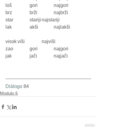
loš		gori		najgori
brz		brži		najbrži
star		stariji	najstariji
lak 		akši		najlakši
visok	viši		najviši
zao		gori		najgori
jak		jači		najjači
Diálogo 
84
Modulo 6