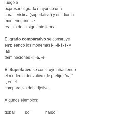
luego a
expresar el grado mayor de una 
característica (superlativo) y en idioma 
montenegrino se
realiza de la siguiente forma.
El grado comparativo
 se construye 
empleando los morfemas 
j-, -ij- i -š-
 y 
las
terminaciones 
-i, -a, -e
.
El Superlativo
 se construye añadiendo 
el morfema derivativo (de prefijo) “naj“ 
-, en el
comparativo del adjetivo.
Algunos ejemplos:
dobar	bolji		najbolji